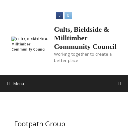
Skip
to
content
Cults, Bieldside &
Milltimber
Community Council
Working together to create a
better place
Menu
Footpath Group